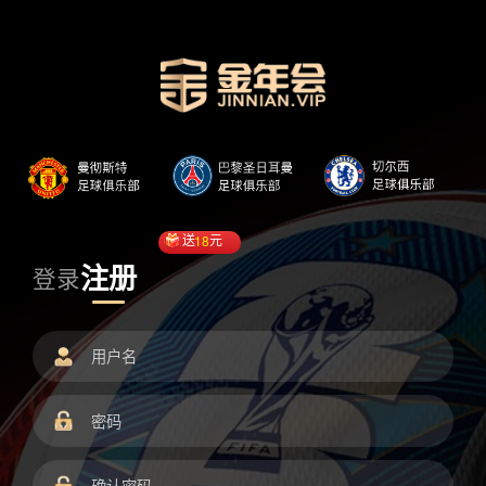
送
18
元
注册
登录