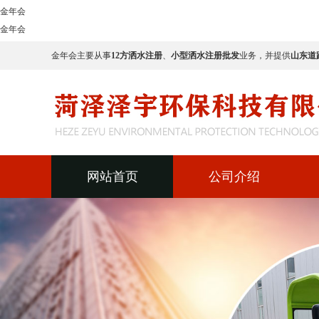
金年会
金年会
金年会主要从事
12方洒水注册
、
小型洒水注册批发
业务，并提供
山东道
网站首页
公司介绍