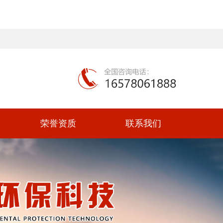
荣誉资质
联系我们