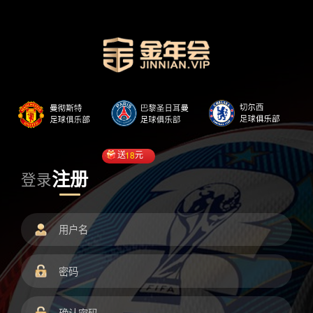
送
18
元
注册
登录