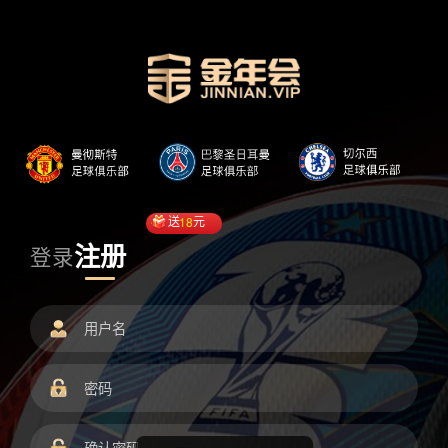
送
18
元
注册
登录